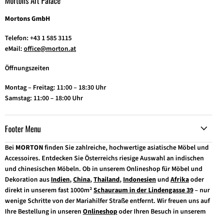
Morton's Art Palace
Mortons GmbH
Telefon: +43 1 585 3115
eMail:
office@morton.at
Öffnungszeiten
Montag – Freitag: 11:00 – 18:30 Uhr
Samstag: 11:00 – 18:00 Uhr
Footer Menu
Bei
MORTON
finden Sie zahlreiche, hochwertige asiatische Möbel und
Accessoires. Entdecken Sie Österreichs riesige Auswahl an indischen
und chinesischen Möbeln. Ob in unserem Onlineshop für Möbel und
Dekoration aus
Indien
,
China
,
Thailand
,
Indonesien
und
Afrika
oder
direkt in unserem fast 1000m²
Schauraum in der Lindengasse 39
– nur
wenige Schritte von der Mariahilfer Straße entfernt. Wir freuen uns auf
Ihre Bestellung in unseren
Onlineshop
oder Ihren Besuch in unserem