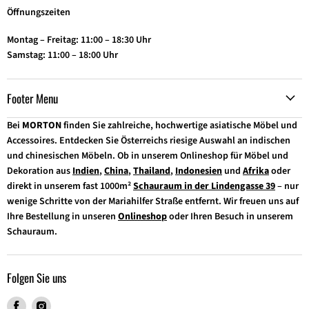
Öffnungszeiten
Montag – Freitag: 11:00 – 18:30 Uhr
Samstag: 11:00 – 18:00 Uhr
Footer Menu
Bei
MORTON
finden Sie zahlreiche, hochwertige asiatische Möbel und
Accessoires. Entdecken Sie Österreichs riesige Auswahl an indischen
und chinesischen Möbeln. Ob in unserem Onlineshop für Möbel und
Dekoration aus
Indien
,
China
,
Thailand
,
Indonesien
und
Afrika
oder
direkt in unserem fast 1000m²
Schauraum in der Lindengasse 39
– nur
wenige Schritte von der Mariahilfer Straße entfernt. Wir freuen uns auf
Ihre Bestellung in unseren
Onlineshop
oder Ihren Besuch in unserem
Schauraum.
Folgen Sie uns
Finden
Finden