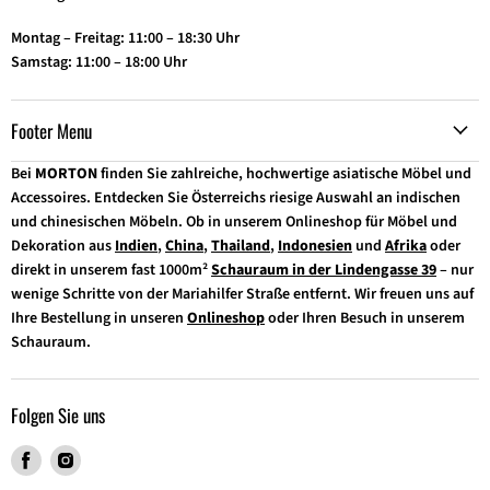
Montag – Freitag: 11:00 – 18:30 Uhr
Samstag: 11:00 – 18:00 Uhr
Footer Menu
Bei
MORTON
finden Sie zahlreiche, hochwertige asiatische Möbel und
Accessoires. Entdecken Sie Österreichs riesige Auswahl an indischen
und chinesischen Möbeln. Ob in unserem Onlineshop für Möbel und
Dekoration aus
Indien
,
China
,
Thailand
,
Indonesien
und
Afrika
oder
direkt in unserem fast 1000m²
Schauraum in der Lindengasse 39
– nur
wenige Schritte von der Mariahilfer Straße entfernt. Wir freuen uns auf
Ihre Bestellung in unseren
Onlineshop
oder Ihren Besuch in unserem
Schauraum.
Folgen Sie uns
Finden
Finden
Sie
Sie